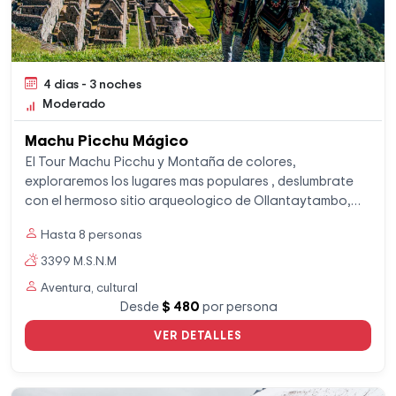
4 dias - 3 noches
Moderado
Machu Picchu Mágico
El Tour Machu Picchu y Montaña de colores,
exploraremos los lugares mas populares , deslumbrate
con el hermoso sitio arqueologico de Ollantaytambo,
donde esta el Templo del sol y de la luna. Vistaremos el
Hasta 8 personas
majestuoso Machu Picchu y su increible historia.
3399 M.S.N.M
Aventura, cultural
Desde
$ 480
por persona
VER DETALLES