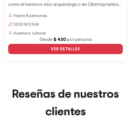
como el hermoso sitio arqueológico de Ollantaytambo,
donde esta el Templo del sol y de la luna. Visitaremos el
Hasta 8 personas
majestuoso Machu Picchu y su increíble historia.
5200 M.S.N.M
Aventura. cultural
Desde
$ 430
por persona
VER DETALLES
Reseñas de nuestros
clientes