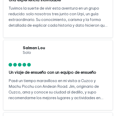
Tuvimos la suerte de vivir esta aventura en un grupo
reducido: solo nosotros tres junto con Urpi, un guía
extraordinario. Su conocimiento, carisma y la forma
detallada de explicar cada historia y dato hicieron que
el tour fuera aún más especial.
Salman Lou
Solo
Un viaje de ensueño con un equipo de ensueño
Pasé un tiempo maravilloso en mi visita a Cuzco y
Machu Picchu con Andean Road. Jim, originario de
Cuzco, ama y conoce su ciudad al dedillo, y supo
recomendarme los mejores lugares y actividades en
ese lugar de ensueño. El viaje en tren a Machu Picchu
pueblo y la ciudadela inca estuvo muy bien organizado;
no tuve que preocuparme por los boletos ni la logística,