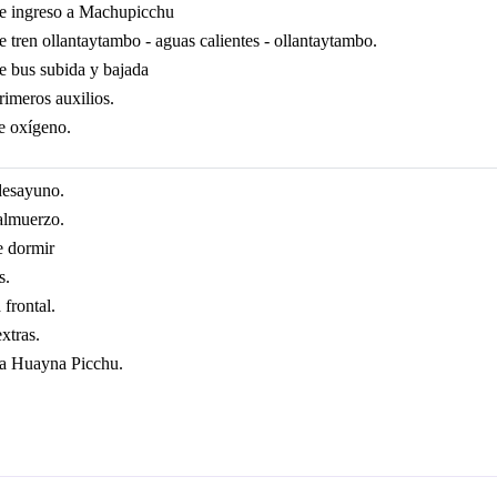
de ingreso a Machupicchu
e tren ollantaytambo - aguas calientes - ollantaytambo.
e bus subida y bajada
rimeros auxilios.
e oxígeno.
desayuno.
almuerzo.
e dormir
s.
 frontal.
xtras.
 a Huayna Picchu.