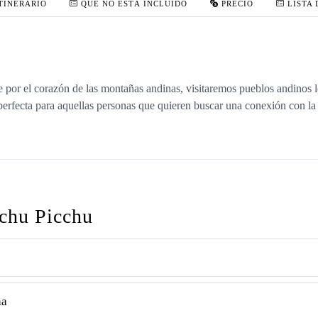
TINERARIO
QUE NO ESTÁ INCLUIDO
PRECIO
LISTA 
por el corazón de las montañas andinas, visitaremos pueblos andinos lo
perfecta para aquellas personas que quieren buscar una conexión con la 
achu Picchu
ha