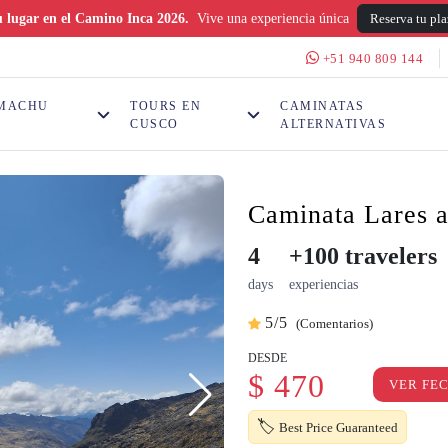
 lugar en el Camino Inca 2026.
Vive una experiencia única
Reserva tu pl
+51 940 809 144
 MACHU
TOURS EN
CAMINATAS
CUSCO
ALTERNATIVAS
Caminata Lares 
4
+100 travelers
days
experiencias
5/5
(Comentarios)
DESDE
$ 470
VER FEC
🏷
Best Price Guaranteed