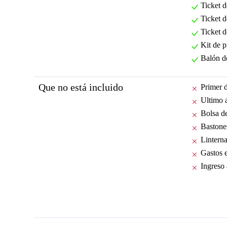
Ticket 
Ticket d
Ticket d
Kit de p
Balón d
Que no está incluido
Primer 
Ultimo 
Bolsa d
Bastone
Linterna
Gastos e
Ingreso