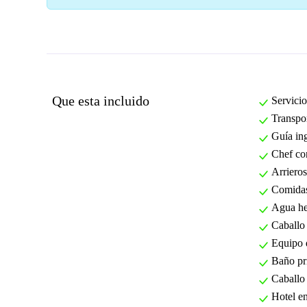
Que esta incluido
Servicio
Transpor
Guía ing
Chef co
Arrieros
Comidas
Agua he
Caballo 
Equipo 
Baño pri
Caballo
Hotel en