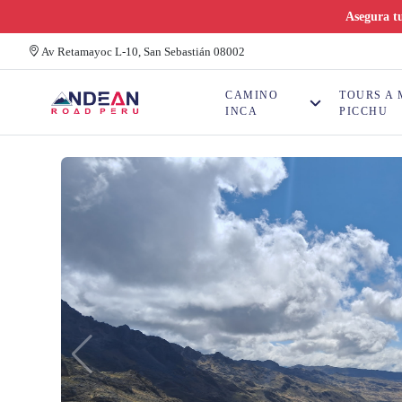
Asegura tu
Av Retamayoc L-10, San Sebastián 08002
CAMINO
TOURS A
INCA
PICCHU