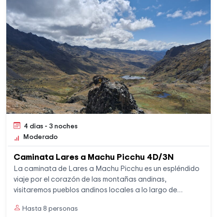
4 dias - 3 noches
Moderado
Caminata Lares a Machu Picchu 4D/3N
La caminata de Lares a Machu Picchu es un espléndido
viaje por el corazón de las montañas andinas,
visitaremos pueblos andinos locales a lo largo de
nuestra caminata. La caminata de Lares a Machu
Hasta 8 personas
Picchu es la menos transitada por los viajeros y es