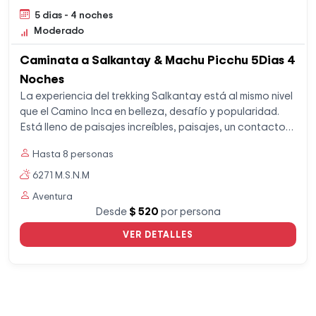
5 dias - 4 noches
Moderado
Caminata a Salkantay & Machu Picchu 5Dias 4
Noches
La experiencia del trekking Salkantay está al mismo nivel
que el Camino Inca en belleza, desafío y popularidad.
Está lleno de paisajes increíbles, paisajes, un contacto
profundo con la naturaleza y un gran desafío para
Hasta 8 personas
excursionistas de todos los niveles.
6271 M.S.N.M
Aventura
Desde
$ 520
por persona
VER DETALLES