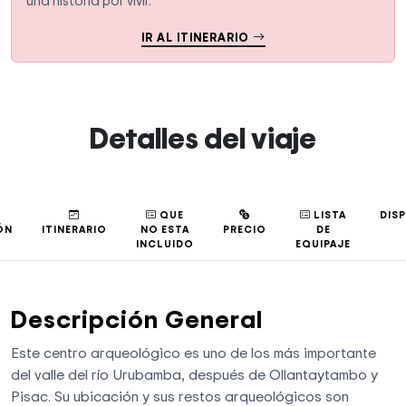
una historia por vivir.
IR AL ITINERARIO
Detalles del viaje
QUE
LISTA
DIS
ÓN
ITINERARIO
NO ESTA
PRECIO
DE
INCLUIDO
EQUIPAJE
Descripción General
Este centro arqueológico es uno de los más importante
del valle del río Urubamba, después de Ollantaytambo y
Pisac. Su ubicación y sus restos arqueológicos son