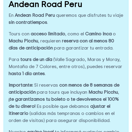
Andean Road Peru
En
Andean Road Peru
queremos que disfrutes tu viaje
sin contratiempos
.
Tours con
acceso limitado
, como el
Camino Inca
o
Machu Picchu
, requieren
reserva con al menos 80
días de anticipación
para garantizar tu entrada.
Para
tours de un día
(Valle Sagrado, Maras y Moray,
Montaña de 7 Colores, entre otros), puedes reservar
hasta 1 día antes
.
Importante:
Si reservas
con menos de 8 semanas de
anticipación
para tours que incluyan
Machu Picchu
,
¡te garantizamos tu boleto o te devolvemos el 100%
de tu dinero!
Es posible que debamos
ajustar el
itinerario
(salidas más tempranas o cambios en el
orden de visitas) para asegurar disponibilidad.
Nuestro
equipo local
te informará cualquier cambio