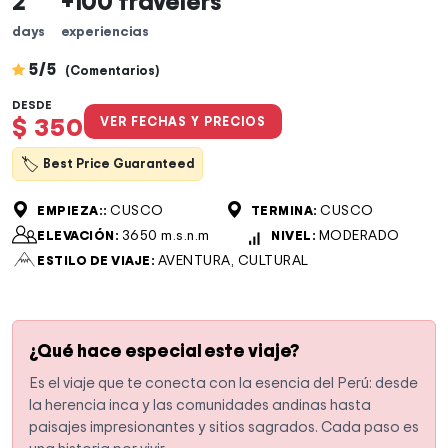
2
+100 travelers
days
experiencias
5/5
(Comentarios)
DESDE
$ 350
VER FECHAS Y PRECIOS
🏷
Best Price Guaranteed
CUSCO
CUSCO
EMPIEZA::
TERMINA:
3650 m.s.n.m
MODERADO
ELEVACIÓN:
NIVEL:
AVENTURA, CULTURAL
ESTILO DE VIAJE:
¿Qué hace especial este viaje?
Es el viaje que te conecta con la esencia del Perú: desde
la herencia inca y las comunidades andinas hasta
paisajes impresionantes y sitios sagrados. Cada paso es