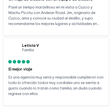
Pasé un tiempo maravilloso en mi visita a Cuzco y
Machu Picchu con Andean Road. Jim, originario de
Cuzco, ama y conoce su ciudad al dedillo, y supo
recomendarme los mejores lugares y actividades en
ese lugar de ensueño. El viaje en tren a Machu Picchu
pueblo y la ciudadela inca estuvo muy bien organizado;
no tuve que preocuparme por los boletos ni la logística,
Leticia V
y me concentré en crear recuerdos inolvidables.
Familia
El mejor viaje
Es una agencia muy seria y responsable cumplieron con
todo lo ofrecido todos muy cordiales uno se siente a
gusto cuando lo tratan como familia, sin duda cuando
regrese con ellos.