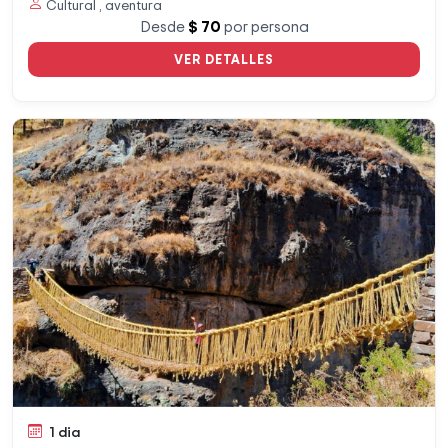
Cultural , aventura
Desde
$ 70
por persona
VER DETALLES
1 dia