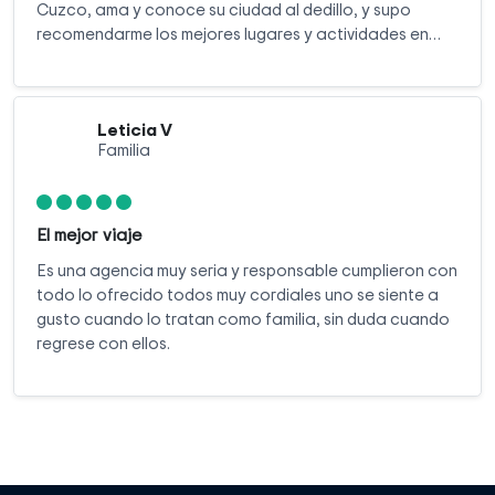
Cuzco, ama y conoce su ciudad al dedillo, y supo
recomendarme los mejores lugares y actividades en
ese lugar de ensueño. El viaje en tren a Machu Picchu
pueblo y la ciudadela inca estuvo muy bien organizado;
no tuve que preocuparme por los boletos ni la logística,
Leticia V
y me concentré en crear recuerdos inolvidables.
Familia
El mejor viaje
Es una agencia muy seria y responsable cumplieron con
todo lo ofrecido todos muy cordiales uno se siente a
gusto cuando lo tratan como familia, sin duda cuando
regrese con ellos.