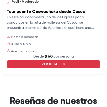
Facil - Moderado
Tour puente Q´eswachaka desde Cusco
En este tour conocerá uno de los lugares poco
conocidos en la ruta del valle sur del Cusco, se
encuentra encima del río Apurímac al cual tiene una
distancia de 15 metros de altura. Perteneció a la red vial
Hasta 8 personas
del Qhapaq Ñan o camino inca, es uno de los puentes
incas antiguo que aú
3700 M.S.N.M
Aventura, cultural
Desde
$ 60
por persona
VER DETALLES
Reseñas de nuestros