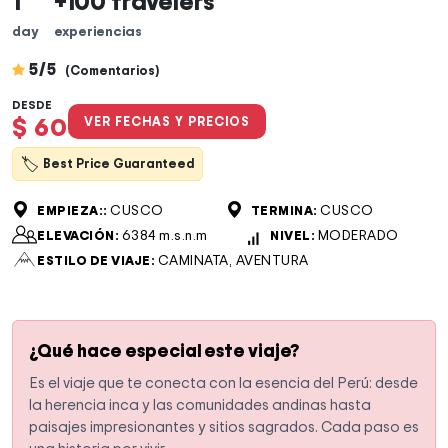
1
+100 travelers
day
experiencias
5/5
(Comentarios)
DESDE
$ 60
VER FECHAS Y PRECIOS
🏷
Best Price Guaranteed
CUSCO
CUSCO
EMPIEZA::
TERMINA:
6384 m.s.n.m
MODERADO
ELEVACIÓN:
NIVEL:
CAMINATA, AVENTURA
ESTILO DE VIAJE:
¿Qué hace especial este viaje?
Es el viaje que te conecta con la esencia del Perú: desde
la herencia inca y las comunidades andinas hasta
paisajes impresionantes y sitios sagrados. Cada paso es