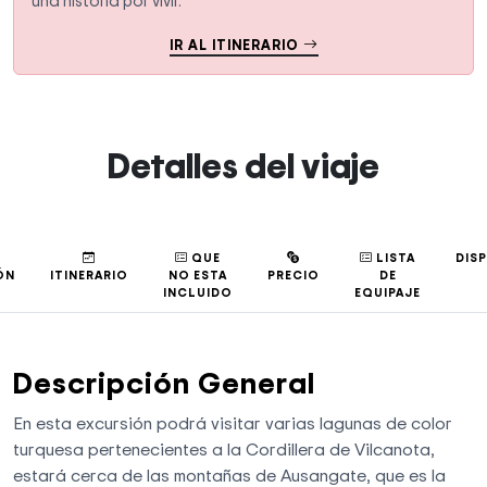
una historia por vivir.
IR AL ITINERARIO
Detalles del viaje
QUE
LISTA
DIS
ÓN
ITINERARIO
NO ESTA
PRECIO
DE
INCLUIDO
EQUIPAJE
Descripción General
En esta excursión podrá visitar varias lagunas de color
turquesa pertenecientes a la Cordillera de Vilcanota,
estará cerca de las montañas de Ausangate, que es la