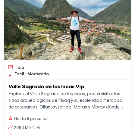
1 dia
Facil - Moderado
Valle Sagrado de los Incas Vip
Explora el Valle Sagrado de los incas, podrá visitar los
sitios arqueológicos de Pisaq y su esplendido mercado
de artesanías, Ollantaytambo, Maras y Moray donde
podremos apreciar sus esplendidos circuito agricola y
Hasta 8 personas
las famosas minas de sal.
2980 M.S.N.M