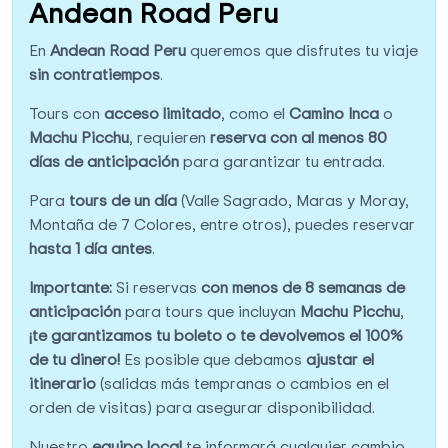
Andean Road Peru
En
Andean Road Peru
queremos que disfrutes tu viaje
sin contratiempos
.
Tours con
acceso limitado
, como el
Camino Inca
o
Machu Picchu
, requieren
reserva con al menos 80
días de anticipación
para garantizar tu entrada.
Para
tours de un día
(Valle Sagrado, Maras y Moray,
Montaña de 7 Colores, entre otros), puedes reservar
hasta 1 día antes
.
Importante:
Si reservas
con menos de 8 semanas de
anticipación
para tours que incluyan
Machu Picchu
,
¡te garantizamos tu boleto o te devolvemos el 100%
de tu dinero!
Es posible que debamos
ajustar el
itinerario
(salidas más tempranas o cambios en el
orden de visitas) para asegurar disponibilidad.
Nuestro
equipo local
te informará cualquier cambio